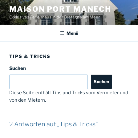
Zum
MAISON PORT MANECH
Inhalt
Exklusives Ferienhaus in der Bretagne am Meer
springen
Menü
TIPS & TRICKS
Suchen
Suchen
Diese Seite enthält Tips und Tricks vom Vermieter und
von den Mietern.
2 Antworten auf „Tips & Tricks“