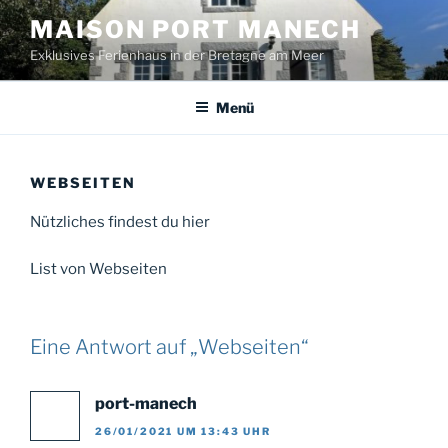
Zum
MAISON PORT MANECH
Inhalt
Exklusives Ferienhaus in der Bretagne am Meer
springen
Menü
WEBSEITEN
Nützliches findest du hier
List von Webseiten
Eine Antwort auf „Webseiten“
port-manech
26/01/2021 UM 13:43 UHR