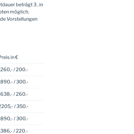
dauer beträgt 3 , in
eten möglich.
nde Vorstellungen
Preis in €
1260,- / 200.-
1890.- / 300.-
1638,- / 260.-
2205,- / 350.-
1890,- / 300.-
1386,- / 220.-